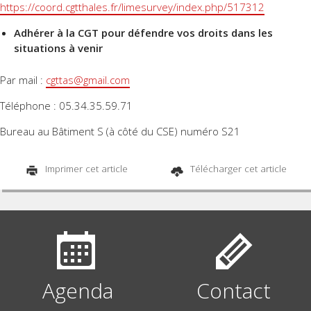
https://coord.cgtthales.fr/limesurvey/index.php/517312
Adhérer à la CGT pour défendre vos droits dans les
situations à venir
Par mail :
cgttas@gmail.com
Téléphone : 05.34.35.59.71
Bureau au Bâtiment S (à côté du CSE) numéro S21
Imprimer cet article
Télécharger cet article
Agenda
Contact