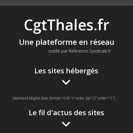
CgtThales.fr
Une plateforme en réseau
outillé par Reference-Syndicale.fr
Les sites hébergés
[diamond-bloglist date_format="d M. Y" order_by="2" order="1"]
Le fil d'actus des sites