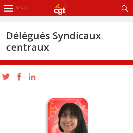
Aller
Recherche
MENU
au
contenu
principal
Délégués Syndicaux
centraux