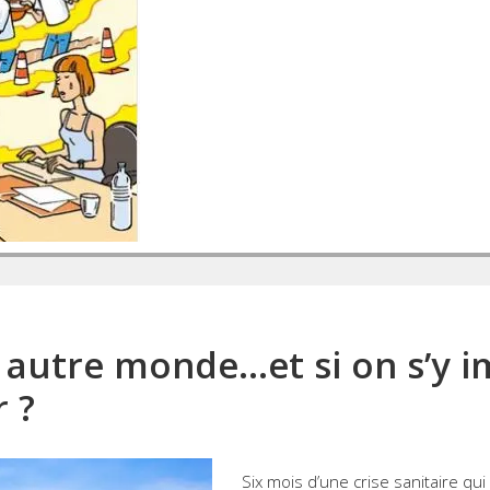
n autre monde…et si on s’y i
r ?
Six mois d’une crise sanitaire qu