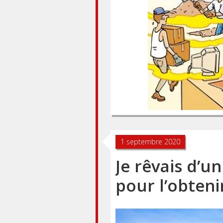
Posts
1 septembre 2020
navigation
Je rêvais d’u
pour l’obteni