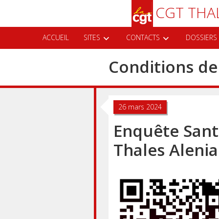
Aller
Recherche
CGT THA
au
contenu
principal
ACCUEIL
SITES
CONTACTS
DOSSIERS
Conditions de
26 mars 2024
Enquête Sant
Thales Aleni