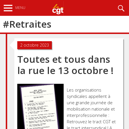
Aller
Recherche
MENU
au
contenu
#
Retraites
principal
2 octobre 2023
Toutes et tous dans
la rue le 13 octobre !
Les organisations
syndicales appellent à
une grande journée de
mobilisation nationale et
interprofessionnelle :
Retrouvez le tract CGT et
le tract intersyndical ! A